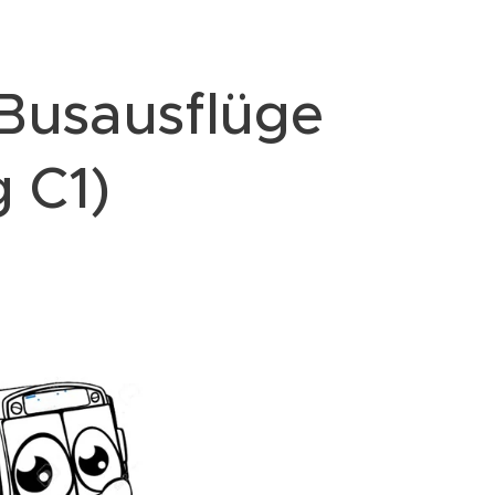
Busausflüge
g C1)